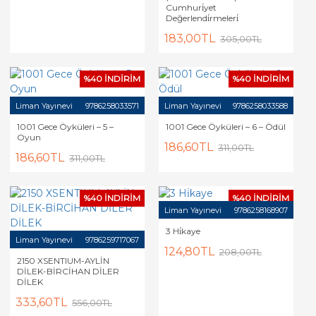
Cumhuri̇yet
Değerlendi̇rmeleri̇
183,00TL
305,00TL
%40 İNDİRİM
%40 İNDİRİM
Liman Yayınevi
9786258033571
Liman Yayınevi
9786258033588
1001 Gece Öyküleri – 5 –
1001 Gece Öyküleri – 6 – Ödül
Oyun
186,60TL
311,00TL
186,60TL
311,00TL
%40 İNDİRİM
%40 İNDİRİM
Liman Yayınevi
9786258168907
3 Hi̇kaye
Liman Yayınevi
9786259717067
124,80TL
208,00TL
2150 XSENTIUM-AYLİN
DİLEK-BİRCİHAN DİLER
DİLEK
333,60TL
556,00TL