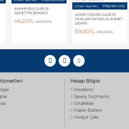
40
Liman Yayınevi
9786256043398
Liman Yayınevi
9786256043152
AHHH!!! BULGURCA-
SADETTİN ŞEKERCİ
AHMET DEMİR GAZETE
YAZILARI AKTÜEL/3-AHMET
145,20TL
242,00TL
DEMİR
159,00TL
265,00TL
Hizmetleri
Hesap Bilgisi
ilgisi
Hesabınız
plar
Sipariş Geçmişiniz
tası
Ortaklıklar
Haber Bülteni
Hediye Çeki