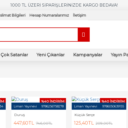
1000 TL ÜZERİ SİPARİŞLERİNİZDE KARGO BEDAVA!
slimat Bilgileri
Hesap Numaralarımız
İletişim
Çok Satanlar
Yeni Çıkanlar
Kampanyalar
Yayın P
İM
%40 İNDİRİM
%40 İNDİRİM
34
Liman Yayınevi
9786256758278
Liman Yayınevi
9786050639155
Duruş
Küçük Serçe
447,60TL
125,40TL
746,00TL
209,00TL