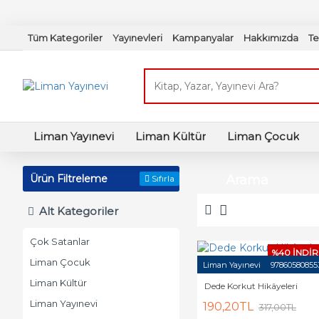
Tüm Kategoriler
Yayınevleri
Kampanyalar
Hakkımızda
Te
Liman Yayınevi
Liman Kültür
Liman Çocuk
Ürün Filtreleme
Arama
Sıfırla
Alt Kategoriler
Çok Satanlar
%40 İNDİR
Liman Çocuk
Liman Yayınevi
97860580855
Liman Kültür
Dede Korkut Hikâyeleri
Liman Yayınevi
190,20TL
317,00TL