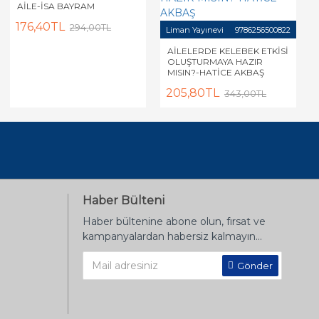
AİLE-İSA BAYRAM
176,40TL
294,00TL
Liman Yayınevi
9786256500822
AİLELERDE KELEBEK ETKİSİ
OLUŞTURMAYA HAZIR
MISIN?-HATİCE AKBAŞ
205,80TL
343,00TL
Haber Bülteni
Haber bültenine abone olun, fırsat ve
kampanyalardan habersiz kalmayın...
Gönder