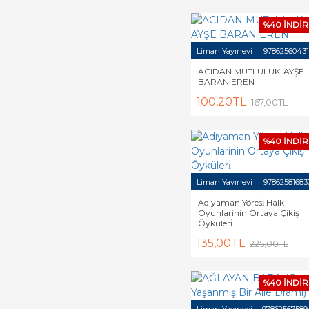
%40 İNDİR
Liman Yayınevi
97862560431
ACIDAN MUTLULUK-AYŞE
BARAN EREN
100,20TL
167,00TL
%40 İNDİR
Liman Yayınevi
97862581683
Adıyaman Yöresi̇ Halk
Oyunlarinin Ortaya Çikiş
Öyküleri̇
135,00TL
225,00TL
%40 İNDİR