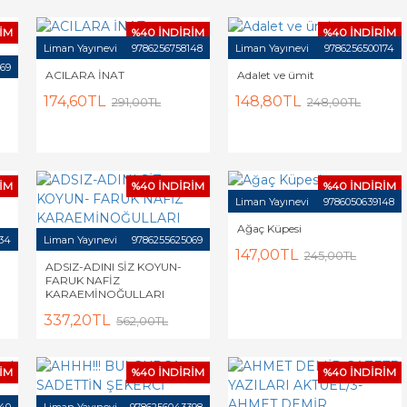
İM
%40 İNDİRİM
%40 İNDİRİM
Liman Yayınevi
9786256758148
Liman Yayınevi
9786256500174
69
ACILARA İNAT
Adalet ve ümit
174,60TL
148,80TL
291,00TL
248,00TL
İM
%40 İNDİRİM
%40 İNDİRİM
Liman Yayınevi
9786050639148
Ağaç Küpesi
34
Liman Yayınevi
9786255625069
147,00TL
245,00TL
ADSIZ-ADINI SİZ KOYUN-
FARUK NAFİZ
KARAEMİNOĞULLARI
337,20TL
562,00TL
İM
%40 İNDİRİM
%40 İNDİRİM