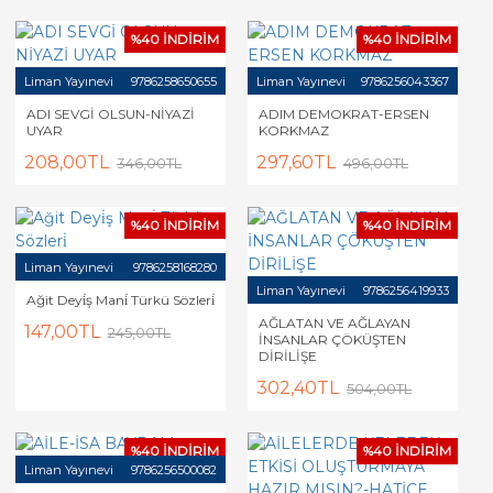
%40 İNDİRİM
%40 İNDİRİM
Liman Yayınevi
9786258650655
Liman Yayınevi
9786256043367
ADI SEVGİ OLSUN-NİYAZİ
ADIM DEMOKRAT-ERSEN
UYAR
KORKMAZ
208,00TL
297,60TL
346,00TL
496,00TL
%40 İNDİRİM
%40 İNDİRİM
Liman Yayınevi
9786258168280
Liman Yayınevi
9786256419933
Ağit Deyi̇ş Mani̇ Türkü Sözleri̇
AĞLATAN VE AĞLAYAN
147,00TL
245,00TL
İNSANLAR ÇÖKÜŞTEN
DİRİLİŞE
302,40TL
504,00TL
%40 İNDİRİM
%40 İNDİRİM
Liman Yayınevi
9786256500082