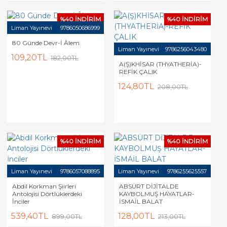
%40 İNDİRİM
%40 İNDİRİM
Liman Yayınevi
9786050686999
80 Günde Devr-İ Âlem
Liman Yayınevi
9786256043480
109,20TL
182,00TL
A(Ş)KHİSAR (THYATHERİA)-
REFİK ÇALIK
124,80TL
208,00TL
%40 İNDİRİM
%40 İNDİRİM
Liman Yayınevi
9786057088895
Liman Yayınevi
9786255625557
Abdil Korkman Şiirleri
ABSÜRT DİJİTALDE
Antolojisi Dörtlüklerdeki
KAYBOLMUŞ HAYATLAR-
İnciler
İSMAİL BALAT
539,40TL
128,00TL
899,00TL
213,00TL