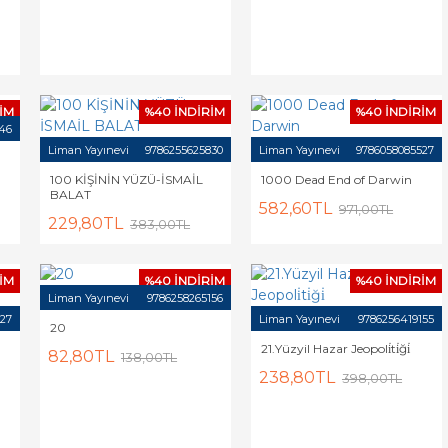
İM
%40 İNDİRİM
%40 İNDİRİM
46
Liman Yayınevi
9786255625830
Liman Yayınevi
9786058085527
100 KİŞİNİN YÜZÜ-İSMAİL
1000 Dead End of Darwin
BALAT
582,60TL
971,00TL
229,80TL
383,00TL
İM
%40 İNDİRİM
%40 İNDİRİM
Liman Yayınevi
9786258265156
327
Liman Yayınevi
9786256419155
20
21.Yüzyil Hazar Jeopoli̇ti̇ği̇
82,80TL
138,00TL
238,80TL
398,00TL