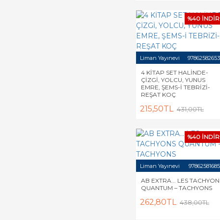
%40 İNDİR
Liman Yayınevi
97862582653
4 KİTAP SET HALİNDE-
ÇİZGİ, YOLCU, YUNUS
EMRE, ŞEMS-İ TEBRİZİ-
REŞAT KOÇ
215,50TL
431,00TL
%40 İNDİR
Liman Yayınevi
9786258168
AB EXTRA... LES TACHYON
QUANTUM – TACHYONS
262,80TL
438,00TL