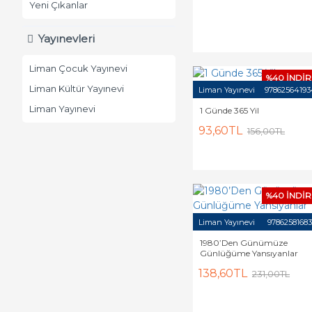
Yeni Çıkanlar
Yayınevleri
Liman Çocuk Yayınevi
%40 İNDİR
Liman Kültür Yayınevi
Liman Yayınevi
97862564193
Liman Yayınevi
1 Günde 365 Yil
93,60TL
156,00TL
%40 İNDİR
Liman Yayınevi
9786258168
1980’Den Günümüze
Günlüğüme Yansıyanlar
138,60TL
231,00TL