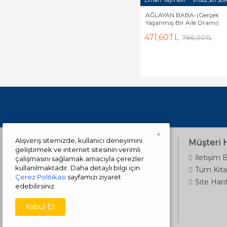
Liman Yayınevi
97862567589
AĞLAYAN BABA-(Gerçek
Yaşanmış Bir Aile Dramı)
471,60TL
786,00TL
×
Alışveriş sitemizde, kullanıcı deneyimini
Bilgilendirme
Müşteri 
geliştirmek ve internet sitesinin verimli
Hakkımızda
İletişim B
çalışmasını sağlamak amacıyla çerezler
kullanılmaktadır. Daha detaylı bilgi için
Teslimat Bilgisi
Tüm Kita
Çerez Politikası
sayfamızı ziyaret
Gizlilik Sözleşmesi
Site Hari
edebilirsiniz.
Şartlar ve Koşullar
Kabul Et