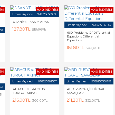
İM
%40 İNDİRİM
%40 İNDİRİM
Liman Yayınevi
9786256500099
6 SANİYE - KASIM ARAS
Liman Yayınevi
9786258168167
127,80TL
213,00TL
09
660 Problems Of Differential
Equations Differential
Equations
181,80TL
303,00TL
İM
%40 İNDİRİM
%40 İNDİRİM
Liman Yayınevi
9786255625311
Liman Yayınevi
9786256500792
532
ABACUS ∞ TRACTUS-
ABD-RUSYA-ÇİN TİCARET
TURGUT AKINCI
SAVAŞLARI
S
216,00TL
211,20TL
360,00TL
352,00TL