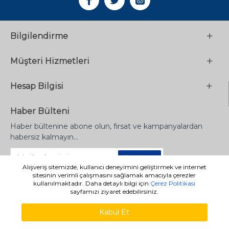
Bilgilendirme
Müşteri Hizmetleri
Hesap Bilgisi
Haber Bülteni
Haber bültenine abone olun, fırsat ve kampanyalardan
habersiz kalmayın...
Gönder
Alışveriş sitemizde, kullanıcı deneyimini geliştirmek ve internet
sitesinin verimli çalışmasını sağlamak amacıyla çerezler
kullanılmaktadır. Daha detaylı bilgi için
Çerez Politikası
sayfamızı ziyaret edebilirsiniz.
Copyright © 2023 - limanyayinevi.com - Tüm Hakları Saklıdır
Kabul Et