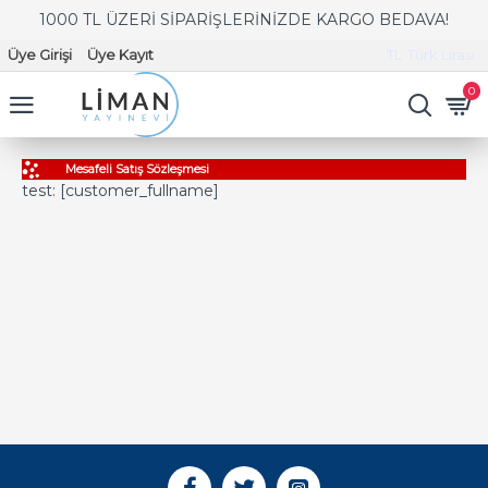
1000 TL ÜZERİ SİPARİŞLERİNİZDE KARGO BEDAVA!
Üye Girişi
Üye Kayıt
TL
Türk Lirası
0
Mesafeli Satış Sözleşmesi
test: [customer_fullname]