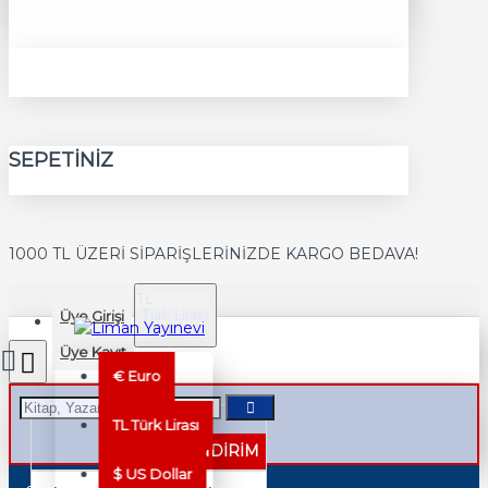
SEPETINIZ
1000 TL ÜZERİ SİPARİŞLERİNİZDE KARGO BEDAVA!
TL
Üye Girişi
Türk Lirası
TRY
Üye Kayıt
€
Euro
TL
Türk Lirası
%40 İNDİRİM
$
US Dollar