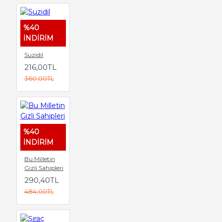
%40
İNDİRİM
Suzidil
216,00TL
360,00TL
%40
İNDİRİM
Bu Milletin
Gizli Sahipleri
290,40TL
484,00TL