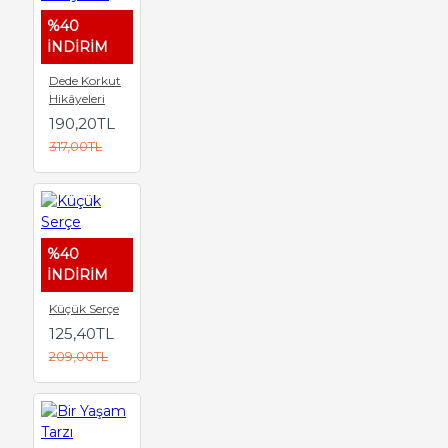
%40
İNDİRİM
Dede Korkut
Hikâyeleri
190,20TL
317,00TL
%40
İNDİRİM
Küçük Serçe
125,40TL
209,00TL