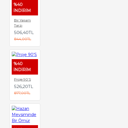
%40
İNDİRİM
Bir Yaşam
Tarzı
506,40TL
844,00TL
%40
İNDİRİM
Proje 90’S
526,20TL
877,00TL