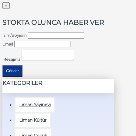
×
STOKTA OLUNCA HABER VER
İsim/Soyisim
Email
Mesajınız
Gönder
KATEGORİLER
Liman Yayınevi
Liman Kültür
Liman Çocuk