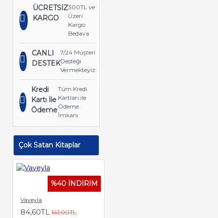
ÜCRETSİZ
300TL ve
Üzeri
KARGO
Kargo
Bedava
CANLI
7/24 Müşteri
Desteği
DESTEK
Vermekteyiz
Kredi
Tüm Kredi
Kartları ile
Kartı İle
Ödeme
Ödeme
İmkanı
Çok Satan Kitaplar
%40 İNDİRİM
Vaveyla
84,60TL
141,00TL