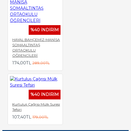
%40 İNDİRİM
HAYAL BAHÇEMİZ-MANİSA
SOMAALTINTAŞ
ORTAOKULU
ÖĞRENCİLERİ
174,00TL
289,00TL
%40 İNDİRİM
Kurtuluş Çağrısı Mülk Suresi
Tefsiri
107,40TL
179,00TL