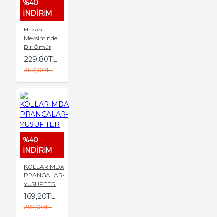
%40
İNDİRİM
Hazan
Mevsiminde
Bir Ömür
229,80TL
383,00TL
%40
İNDİRİM
KOLLARIMDA
PRANGALAR-
YUSUF TER
169,20TL
282,00TL