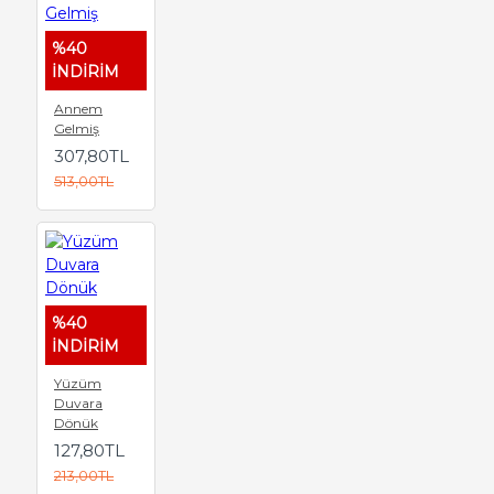
%40
İNDİRİM
Annem
Gelmiş
307,80TL
513,00TL
%40
İNDİRİM
Yüzüm
Duvara
Dönük
127,80TL
213,00TL