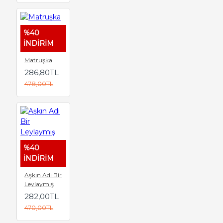
%40
İNDİRİM
Matruşka
286,80TL
478,00TL
%40
İNDİRİM
Aşkın Adı Bir
Leylaymış
282,00TL
470,00TL