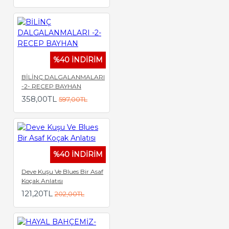
%40 İNDİRİM
BİLİNÇ DALGALANMALARI
-2- RECEP BAYHAN
358,00TL
597,00TL
%40 İNDİRİM
Deve Kuşu Ve Blues Bir Asaf
Koçak Anlatısı
121,20TL
202,00TL