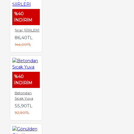
%40
İNDİRİM
Şıraç ŞİİRLERİ
86,40TL
144,00TL
%40
İNDİRİM
Betondan
Sıcak Yuva
55,90TL
92,90TL