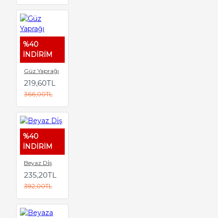
%40
İNDİRİM
Güz Yaprağı
219,60TL
366,00TL
%40
İNDİRİM
Beyaz Di̇ş
235,20TL
392,00TL