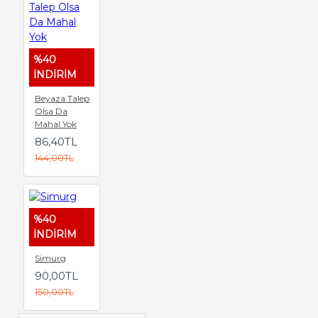
%40
İNDİRİM
Beyaza Talep
Olsa Da
Mahal Yok
86,40TL
144,00TL
%40
İNDİRİM
Simurg
90,00TL
150,00TL