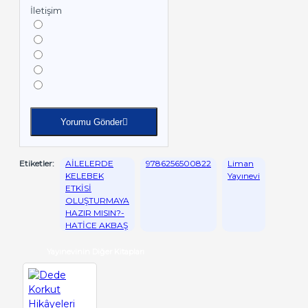
İletişim
Yorumu Gönder
Etiketler:
AİLELERDE
9786256500822
Liman
KELEBEK
Yayınevi
ETKİSİ
OLUŞTURMAYA
HAZIR MISIN?-
HATİCE AKBAŞ
Yayınevinin Diğer Kitapları