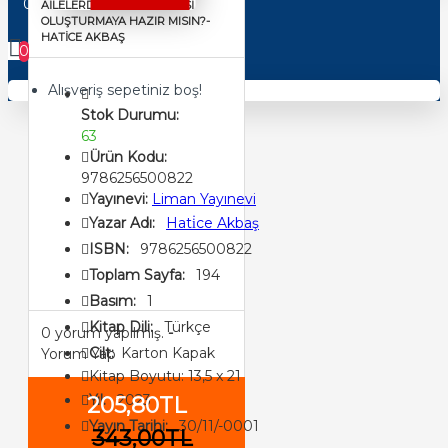
0 ürün - 0,00TL
AİLELERDE KELEBEK ETKİSİ
OLUŞTURMAYA HAZIR MISIN?-
HATİCE AKBAŞ
0
Alışveriş sepetiniz boş!
Stok Durumu:
63
Ürün Kodu:
9786256500822
Yayınevi:
Liman Yayınevi
Yazar Adı:
Hati̇ce Akbaş
ISBN:
9786256500822
Toplam Sayfa:
194
Basım:
1
Kitap Dili:
Türkçe
0 yorum yapılmış.
-
Cilt:
Karton Kapak
Yorum Yap
Kitap Boyutu: 13,5 x 21
Yıl:
2023
205,80TL
Yayın Tarihi:
30/11/-0001
343,00TL