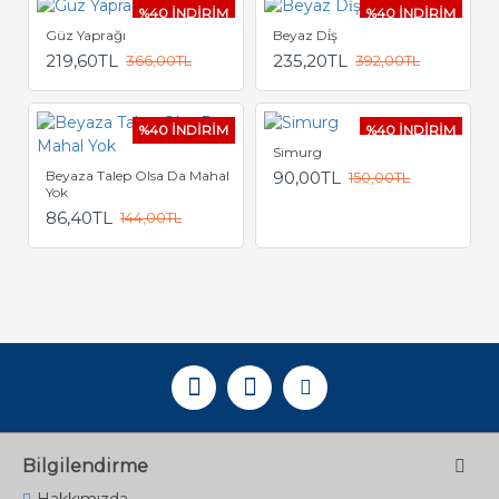
%40 İNDİRİM
%40 İNDİRİM
Güz Yaprağı
Beyaz Di̇ş
219,60TL
235,20TL
366,00TL
392,00TL
%40 İNDİRİM
%40 İNDİRİM
Simurg
Beyaza Talep Olsa Da Mahal
90,00TL
150,00TL
Yok
86,40TL
144,00TL
Bilgilendirme