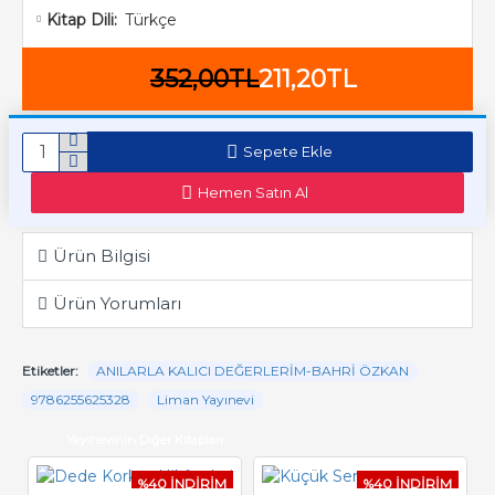
Türkçe
Kitap Dili:
352,00TL
211,20TL
Sepete Ekle
Hemen Satın Al
Ürün Bilgisi
Ürün Yorumları
Etiketler:
ANILARLA KALICI DEĞERLERİM-BAHRİ ÖZKAN
9786255625328
Liman Yayınevi
Yayınevinin Diğer Kitapları
%40 İNDİRİM
%40 İNDİRİM