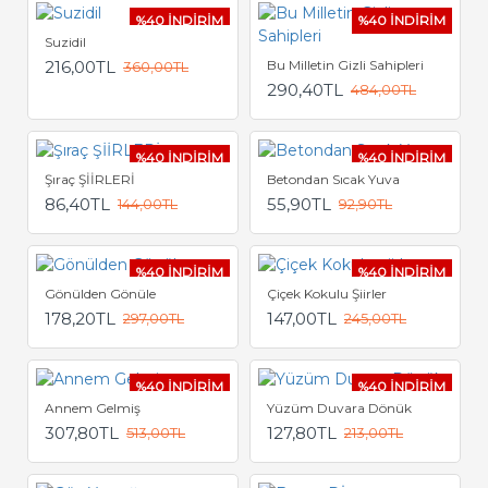
%40 İNDİRİM
%40 İNDİRİM
Suzidil
216,00TL
Bu Milletin Gizli Sahipleri
360,00TL
290,40TL
484,00TL
%40 İNDİRİM
%40 İNDİRİM
Şıraç ŞİİRLERİ
Betondan Sıcak Yuva
86,40TL
55,90TL
144,00TL
92,90TL
%40 İNDİRİM
%40 İNDİRİM
Gönülden Gönüle
Çiçek Kokulu Şiirler
178,20TL
147,00TL
297,00TL
245,00TL
%40 İNDİRİM
%40 İNDİRİM
Annem Gelmiş
Yüzüm Duvara Dönük
307,80TL
127,80TL
513,00TL
213,00TL