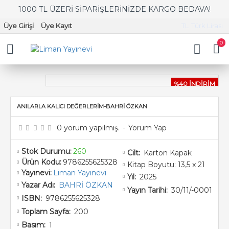
1000 TL ÜZERİ SİPARİŞLERİNİZDE KARGO BEDAVA!
Üye Girişi
Üye Kayıt
TL
Türk Lirası
0
%40 İNDİRİM
ANILARLA KALICI DEĞERLERİM-BAHRİ ÖZKAN
0 yorum yapılmış.
-
Yorum Yap
Stok Durumu:
260
Karton Kapak
Cilt:
Ürün Kodu:
9786255625328
Kitap Boyutu: 13,5 x 21
Yayınevi:
Liman Yayınevi
2025
Yıl:
BAHRİ ÖZKAN
Yazar Adı:
30/11/-0001
Yayın Tarihi:
9786255625328
ISBN:
200
Toplam Sayfa:
1
Basım: