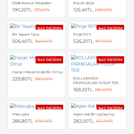
Dede Korkut Hikâyeleri
Küçük Serçe
190,20TL
125,40TL
317,00TL
209,00TL
%40 İNDİRİM
%40 İNDİRİM
Bir Yaşam Tarzı
Proje 90’S
506,40TL
526,20TL
844,00TL
877,00TL
%40 İNDİRİM
%40 İNDİRİM
Hazan Mevsiminde Bir Ömür
229,80TL
KOLLARIMDA
383,00TL
PRANGALAR-YUSUF TER
169,20TL
282,00TL
%40 İNDİRİM
%40 İNDİRİM
Matruşka
Aşkın Adı Bir Leylaymış
286,80TL
282,00TL
478,00TL
470,00TL