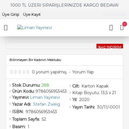
1000 TL ÜZERİ SİPARİŞLERİNİZDE KARGO BEDAVA!
Üye Girişi
Üye Kayıt
TL
Türk Lirası
0
%40 İNDİRİM
Bilinmeyen Bir Kadının Mektubu
0 yorum yapılmış.
-
Yorum Yap
Stok Durumu:
288
Karton Kapak
Cilt:
Ürün Kodu:
9786056953453
Kitap Boyutu: 13,5 x 21
Yayınevi:
Liman Yayınevi
2020
Yıl:
Stefan Zweig
Yazar Adı:
30/11/-0001
Yayın Tarihi:
9786056953453
ISBN:
52
Toplam Sayfa:
1
Basım: