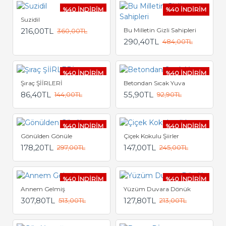
%40 İNDİRİM
%40 İNDİRİM
Suzidil
216,00TL
Bu Milletin Gizli Sahipleri
360,00TL
290,40TL
484,00TL
%40 İNDİRİM
%40 İNDİRİM
Şıraç ŞİİRLERİ
Betondan Sıcak Yuva
86,40TL
55,90TL
144,00TL
92,90TL
%40 İNDİRİM
%40 İNDİRİM
Gönülden Gönüle
Çiçek Kokulu Şiirler
178,20TL
147,00TL
297,00TL
245,00TL
%40 İNDİRİM
%40 İNDİRİM
Annem Gelmiş
Yüzüm Duvara Dönük
307,80TL
127,80TL
513,00TL
213,00TL