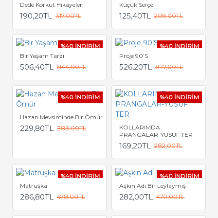
Dede Korkut Hikâyeleri
Küçük Serçe
190,20TL
125,40TL
317,00TL
209,00TL
%40 İNDİRİM
%40 İNDİRİM
Bir Yaşam Tarzı
Proje 90’S
506,40TL
526,20TL
844,00TL
877,00TL
%40 İNDİRİM
%40 İNDİRİM
Hazan Mevsiminde Bir Ömür
229,80TL
KOLLARIMDA
383,00TL
PRANGALAR-YUSUF TER
169,20TL
282,00TL
%40 İNDİRİM
%40 İNDİRİM
Matruşka
Aşkın Adı Bir Leylaymış
286,80TL
282,00TL
478,00TL
470,00TL