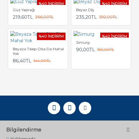
%40 İNDİRİM
%40 İNDİRİM
Güz Yaprağı
Beyaz Di̇ş
219,60TL
235,20TL
366,00TL
392,00TL
%40 İNDİRİM
%40 İNDİRİM
Simurg
Beyaza Talep Olsa Da Mahal
90,00TL
150,00TL
Yok
86,40TL
144,00TL
Bilgilendirme