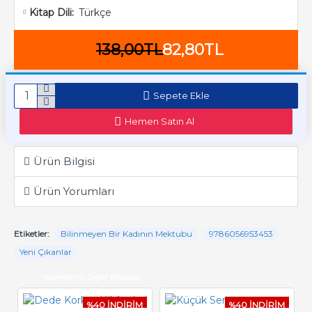
Türkçe
Kitap Dili:
138,00TL
82,80TL
Sepete Ekle
Hemen Satın Al
Ürün Bilgisi
Ürün Yorumları
Etiketler:
Bilinmeyen Bir Kadının Mektubu
9786056953453
Yeni Çıkanlar
Yayınevinin Diğer Kitapları
%40 İNDİRİM
%40 İNDİRİM