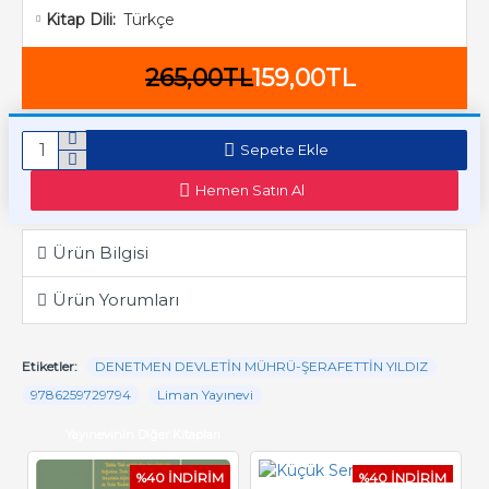
Türkçe
Kitap Dili:
265,00TL
159,00TL
Sepete Ekle
Hemen Satın Al
Ürün Bilgisi
Ürün Yorumları
Etiketler:
DENETMEN DEVLETİN MÜHRÜ-ŞERAFETTİN YILDIZ
9786259729794
Liman Yayınevi
Yayınevinin Diğer Kitapları
%40 İNDİRİM
%40 İNDİRİM