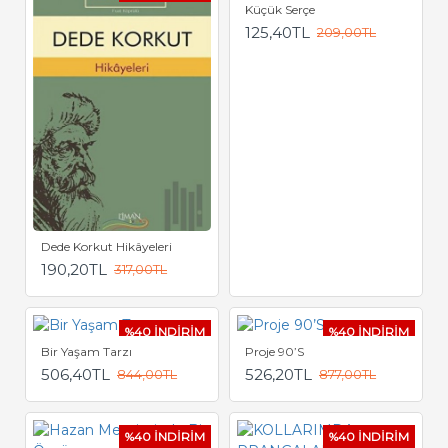
Küçük Serçe
125,40TL
209,00TL
Dede Korkut Hikâyeleri
190,20TL
317,00TL
%40 İNDİRİM
%40 İNDİRİM
Bir Yaşam Tarzı
Proje 90’S
506,40TL
526,20TL
844,00TL
877,00TL
%40 İNDİRİM
%40 İNDİRİM