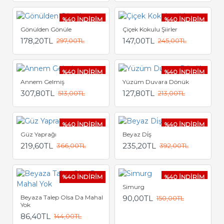
%40 İNDİRİM
%40 İNDİRİM
Gönülden Gönüle
Çiçek Kokulu Şiirler
178,20TL
147,00TL
297,00TL
245,00TL
%40 İNDİRİM
%40 İNDİRİM
Annem Gelmiş
Yüzüm Duvara Dönük
307,80TL
127,80TL
513,00TL
213,00TL
%40 İNDİRİM
%40 İNDİRİM
Güz Yaprağı
Beyaz Di̇ş
219,60TL
235,20TL
366,00TL
392,00TL
%40 İNDİRİM
%40 İNDİRİM
Simurg
Beyaza Talep Olsa Da Mahal
90,00TL
150,00TL
Yok
86,40TL
144,00TL