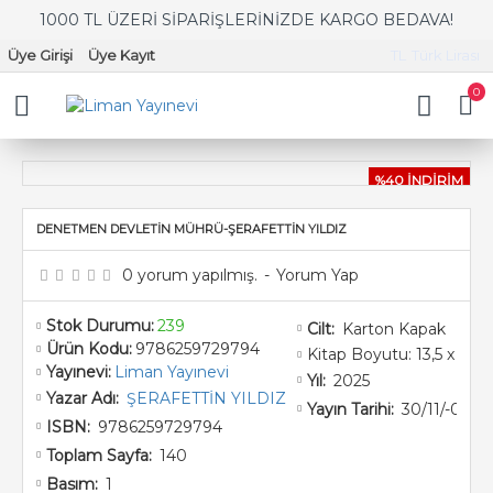
1000 TL ÜZERİ SİPARİŞLERİNİZDE KARGO BEDAVA!
Üye Girişi
Üye Kayıt
TL
Türk Lirası
0
%40 İNDİRİM
DENETMEN DEVLETİN MÜHRÜ-ŞERAFETTİN YILDIZ
0 yorum yapılmış.
-
Yorum Yap
Stok Durumu:
239
Karton Kapak
Cilt:
Ürün Kodu:
9786259729794
Kitap Boyutu: 13,5 x 21
Yayınevi:
Liman Yayınevi
2025
Yıl:
ŞERAFETTİN YILDIZ
Yazar Adı:
30/11/-0001
Yayın Tarihi:
9786259729794
ISBN:
140
Toplam Sayfa:
1
Basım: