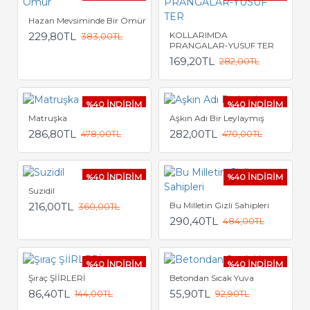
Hazan Mevsiminde Bir Ömür
229,80TL
KOLLARIMDA
383,00TL
PRANGALAR-YUSUF TER
169,20TL
282,00TL
%40 İNDİRİM
%40 İNDİRİM
Matruşka
Aşkın Adı Bir Leylaymış
286,80TL
282,00TL
478,00TL
470,00TL
%40 İNDİRİM
%40 İNDİRİM
Suzidil
216,00TL
Bu Milletin Gizli Sahipleri
360,00TL
290,40TL
484,00TL
%40 İNDİRİM
%40 İNDİRİM
Şıraç ŞİİRLERİ
Betondan Sıcak Yuva
86,40TL
55,90TL
144,00TL
92,90TL