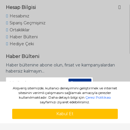
Hesap Bilgisi
Hesabınız
Sipariş Geçmişiniz
Ortaklıklar
Haber Bülteni
Hediye Çeki
Haber Bülteni
Haber bültenine abone olun, fırsat ve kampanyalardan
habersiz kalmayın...
Gönder
Alışveriş sitemizde, kullanıcı deneyimini geliştirmek ve internet
sitesinin verimli çalışmasını sağlamak amacıyla çerezler
kullanılmaktadır. Daha detaylı bilgi için
Çerez Politikası
sayfamızı ziyaret edebilirsiniz.
Copyright © 2023 - limanyayinevi.com - Tüm Hakları Saklıdır
Kabul Et
WHATSAPP SIPARIŞ