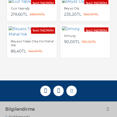
%40 İNDİRİM
%40 İNDİRİM
Güz Yaprağı
Beyaz Di̇ş
219,60TL
235,20TL
366,00TL
392,00TL
%40 İNDİRİM
%40 İNDİRİM
Simurg
Beyaza Talep Olsa Da Mahal
90,00TL
150,00TL
Yok
86,40TL
144,00TL
Bilgilendirme