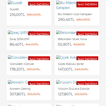
%40 İNDİRİM
%40 İNDİRİM
Suzidil
216,00TL
Bu Milletin Gizli Sahipleri
360,00TL
290,40TL
484,00TL
%40 İNDİRİM
%40 İNDİRİM
Şıraç ŞİİRLERİ
Betondan Sıcak Yuva
86,40TL
55,90TL
144,00TL
92,90TL
%40 İNDİRİM
%40 İNDİRİM
Gönülden Gönüle
Çiçek Kokulu Şiirler
178,20TL
147,00TL
297,00TL
245,00TL
%40 İNDİRİM
%40 İNDİRİM
Annem Gelmiş
Yüzüm Duvara Dönük
307,80TL
127,80TL
513,00TL
213,00TL