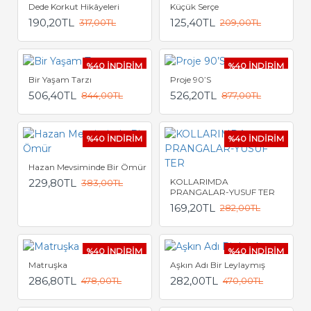
Dede Korkut Hikâyeleri
Küçük Serçe
190,20TL
125,40TL
317,00TL
209,00TL
%40 İNDİRİM
%40 İNDİRİM
Bir Yaşam Tarzı
Proje 90’S
506,40TL
526,20TL
844,00TL
877,00TL
%40 İNDİRİM
%40 İNDİRİM
Hazan Mevsiminde Bir Ömür
229,80TL
KOLLARIMDA
383,00TL
PRANGALAR-YUSUF TER
169,20TL
282,00TL
%40 İNDİRİM
%40 İNDİRİM
Matruşka
Aşkın Adı Bir Leylaymış
286,80TL
282,00TL
478,00TL
470,00TL