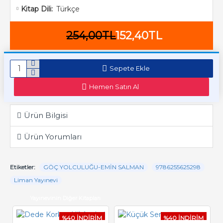
Türkçe
Kitap Dili:
254,00TL
152,40TL
Sepete Ekle
Hemen Satın Al
Ürün Bilgisi
Ürün Yorumları
Etiketler:
GÖÇ YOLCULUĞU-EMİN SALMAN
9786255625298
Liman Yayınevi
Yayınevinin Diğer Kitapları
%40 İNDİRİM
%40 İNDİRİM