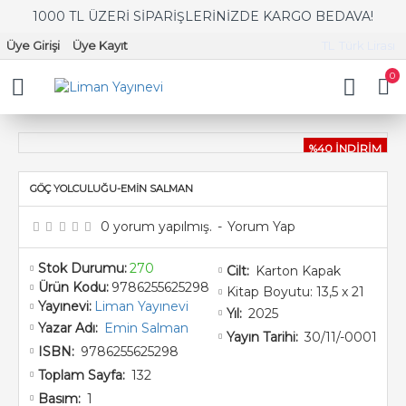
1000 TL ÜZERİ SİPARİŞLERİNİZDE KARGO BEDAVA!
Üye Girişi
Üye Kayıt
TL
Türk Lirası
0
%40 İNDİRİM
GÖÇ YOLCULUĞU-EMİN SALMAN
0 yorum yapılmış.
-
Yorum Yap
Stok Durumu:
270
Karton Kapak
Cilt:
Ürün Kodu:
9786255625298
Kitap Boyutu: 13,5 x 21
Yayınevi:
Liman Yayınevi
2025
Yıl:
Emin Salman
Yazar Adı:
30/11/-0001
Yayın Tarihi:
9786255625298
ISBN:
132
Toplam Sayfa:
1
Basım: