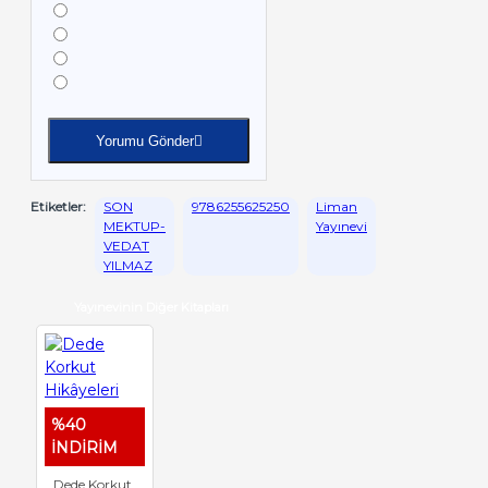
Yorumu Gönder
Etiketler:
SON
9786255625250
Liman
MEKTUP-
Yayınevi
VEDAT
YILMAZ
Yayınevinin Diğer Kitapları
%40
İNDİRİM
Dede Korkut