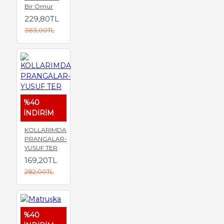
Bir Ömür
229,80TL
383,00TL
%40
İNDİRİM
KOLLARIMDA
PRANGALAR-
YUSUF TER
169,20TL
282,00TL
%40