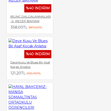
%40 İNDİRİM
BİLİNÇ DALGALANMALARI
-2- RECEP BAYHAN
358,00TL
597,00TL
%40 İNDİRİM
Deve Kuşu Ve Blues Bir Asaf
Koçak Anlatısı
121,20TL
202,00TL