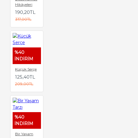
Hikâyeleri
190,20TL
317,00TL
%40
İNDİRİM
Küçük Serçe
125,40TL
209,00TL
%40
İNDİRİM
Bir Yaşam