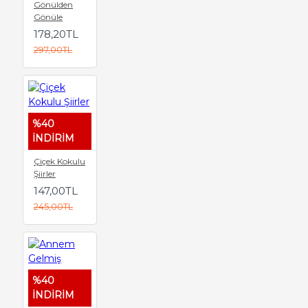
Gönülden
Gönüle
178,20TL
297,00TL
%40
İNDİRİM
Çiçek Kokulu
Şiirler
147,00TL
245,00TL
%40
İNDİRİM