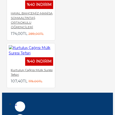
%40 İNDİRİM
HAYAL BAHÇEMİZ-MANİSA
SOMAALTINTAŞ
ORTAOKULU
ÖĞRENCİLERİ
174,00TL
289,00TL
%40 İNDİRİM
Kurtuluş Çağrısı Mülk Suresi
Tefsiri
107,40TL
179,00TL