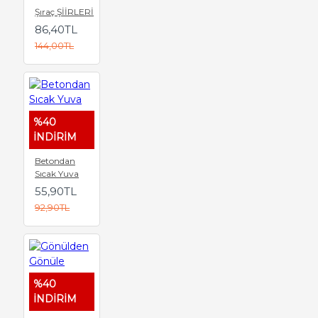
Şıraç ŞİİRLERİ
86,40TL
144,00TL
%40
İNDİRİM
Betondan
Sıcak Yuva
55,90TL
92,90TL
%40
İNDİRİM