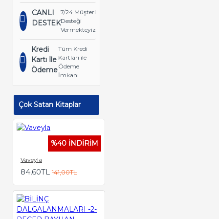
CANLI
7/24 Müşteri
Desteği
DESTEK
Vermekteyiz
Kredi
Tüm Kredi
Kartları ile
Kartı İle
Ödeme
Ödeme
İmkanı
Çok Satan Kitaplar
%40 İNDİRİM
Vaveyla
84,60TL
141,00TL