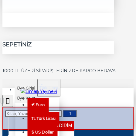
SEPETINIZ
1000 TL ÜZERİ SİPARİŞLERİNİZDE KARGO BEDAVA!
TL
Üye Girişi
Türk Lirası
TRY
Üye Kayıt
€
Euro
TL
Türk Lirası
%40 İNDİRİM
$
US Dollar