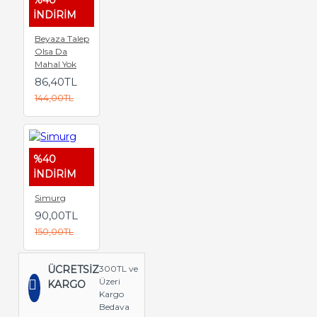
%40
İNDİRİM
Beyaza Talep
Olsa Da
Mahal Yok
86,40TL
144,00TL
%40
İNDİRİM
Simurg
90,00TL
150,00TL
ÜCRETSİZ
300TL ve
Üzeri
KARGO
Kargo
Bedava