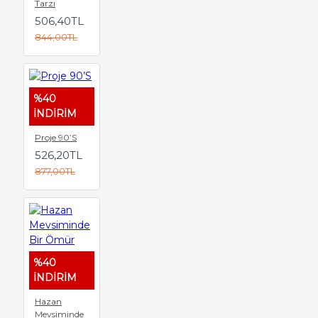
Tarzı
506,40TL
844,00TL
%40
İNDİRİM
Proje 90’S
526,20TL
877,00TL
%40
İNDİRİM
Hazan
Mevsiminde