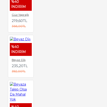
%40
İNDİRİM
Güz Yaprağı
219,60TL
366,00TL
%40
İNDİRİM
Beyaz Di̇ş
235,20TL
392,00TL