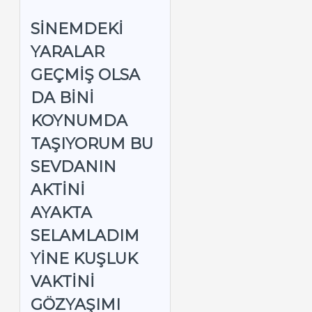
SINEMDEKI
YARALAR
GEÇMIŞ OLSA
DA BINI
KOYNUMDA
TAŞIYORUM BU
SEVDANIN
AKTINI
AYAKTA
SELAMLADIM
YINE KUŞLUK
VAKTINI
GÖZYAŞIMI