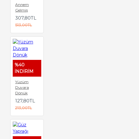
Annem
Gelmiş
307,80TL
513,00TL
%40
İNDİRİM
Yüzüm
Duvara
Dönük
127,80TL
213,00TL