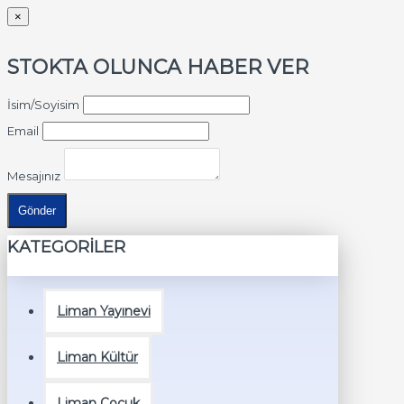
×
STOKTA OLUNCA HABER VER
İsim/Soyisim
Email
Mesajınız
Gönder
KATEGORİLER
Liman Yayınevi
Liman Kültür
Liman Çocuk