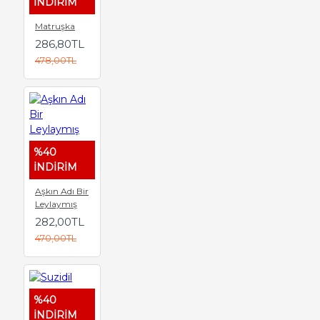
İNDİRİM
Matruşka
286,80TL
478,00TL
%40
İNDİRİM
Aşkın Adı Bir
Leylaymış
282,00TL
470,00TL
%40
İNDİRİM