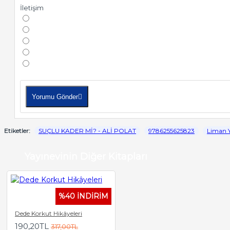
İletişim
Yorumu Gönder
Etiketler:
SUÇLU KADER Mİ? - ALİ POLAT
9786255625823
Liman Y
Yayınevinin Diğer Kitapları
%40 İNDİRİM
Dede Korkut Hikâyeleri
190,20TL
317,00TL