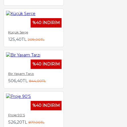
%40 İNDİRİM
Küçük Serçe
125,40TL
209,00TL
%40 İNDİRİM
Bir Yaşam Tarzı
506,40TL
844,00TL
%40 İNDİRİM
Proje 90’S
526,20TL
877,00TL