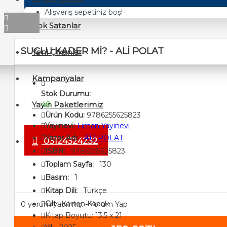
Alışveriş sepetiniz boş!
Çok Satanlar
SUÇLU KADER Mİ? - ALİ POLAT
Yeni Çıkanlar
Kampanyalar
Stok Durumu:
Yayın Paketlerimiz
40
Ürün Kodu:
9786255625823
Yayınevi:
Liman Yayınevi
Yazar Adı:
ALİ POLAT
03124324232
ISBN:
9786255625823
Toplam Sayfa:
130
Basım:
1
Kitap Dili:
Türkçe
Cilt:
Karton Kapak
0 yorum yapılmış.
-
Yorum Yap
Kitap Boyutu: 13,5 x 21