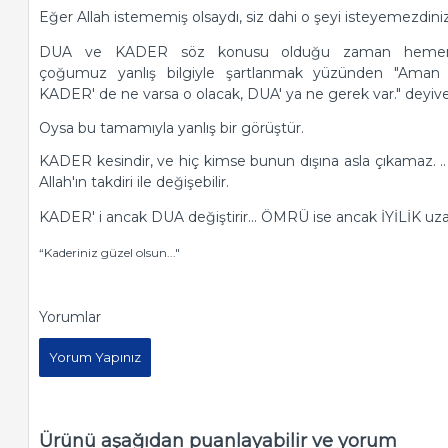
Eğer Allah istememiş olsaydı, siz dahi o şeyi isteye­mezdiniz
DUA ve KADER söz konusu olduğu zaman heme
çoğumuz yanlış bilgiyle şartlanmak yüzünden "Aman
KADER' de ne varsa o olacak, DUA' ya ne gerek var." deyiver
Oysa bu tamamıyla yanlış bir görüştür.
KADER kesindir, ve hiç kimse bunun dışına asla çı­kamaz. .
Allah'ın takdiri ile değişebilir.
KADER' i ancak DUA değiştirir... ÖMRÜ ise ancak İYİLİK uzat
“Kaderiniz güzel olsun..."
Yorumlar
Yorum Yapınız
Ürünü aşağıdan puanlayabilir ve yorum