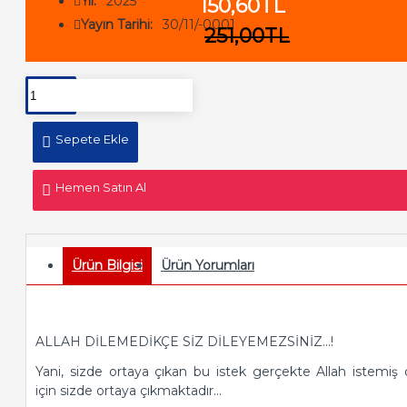
Yıl:
2025
150,60TL
Yayın Tarihi:
30/11/-0001
251,00TL
Sepete Ekle
Hemen Satın Al
Ürün Bilgisi
Ürün Yorumları
ALLAH DİLEMEDİKÇE SİZ DİLEYEMEZSİNİZ...!
Yani, sizde ortaya çıkan bu istek gerçekte Allah is­temiş
için sizde ortaya çıkmaktadır...