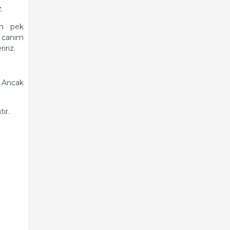
.
n pek
 canım
iriz.
. Ancak
ır.