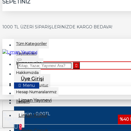
SEPETINIZ
1000 TL ÜZERİ SİPARİŞLERİNİZDE KARGO BEDAVA!
Tüm Kategoriler
Yayınevleri
Kampanyalar
Hakkımızda
Üye Girişi
Teslimat Bilgileri
Yeni Üyelik Oluştur
Menu
Hesap Numaralarımız
Liman Yayınevi
İletişim
0 ürün - 0,00TL
TL
Liman Kültür
%40 
Türk Lirası
TRY
0
Liman Çocuk